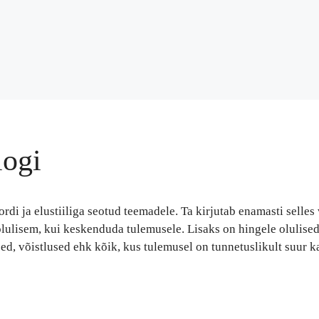
logi
di ja elustiiliga seotud teemadele. Ta kirjutab enamasti selles 
lulisem, kui keskenduda tulemusele. Lisaks on hingele olulised
d, võistlused ehk kõik, kus tulemusel on tunnetuslikult suur ka