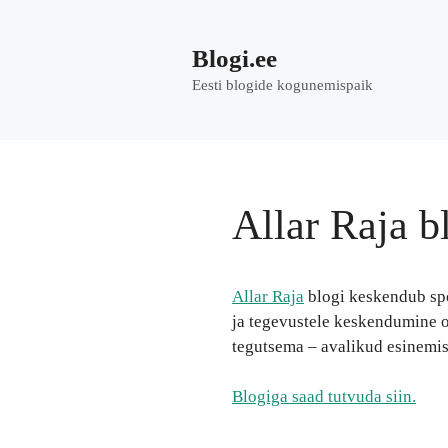
Skip
to
Blogi.ee
content
Eesti blogide kogunemispaik
Allar Raja b
Allar Raja
blogi keskendub spor
ja tegevustele keskendumine o
tegutsema – avalikud esinemise
Blogiga saad tutvuda siin.