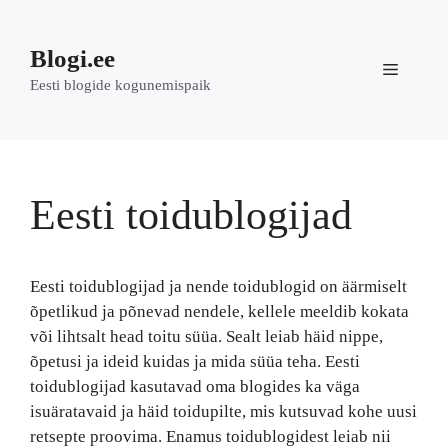
Skip
to
Blogi.ee
content
Menu
Eesti blogide kogunemispaik
Eesti toidublogijad
Eesti toidublogijad ja nende toidublogid on äärmiselt
õpetlikud ja põnevad nendele, kellele meeldib kokata
või lihtsalt head toitu süüa. Sealt leiab häid nippe,
õpetusi ja ideid kuidas ja mida süüa teha. Eesti
toidublogijad kasutavad oma blogides ka väga
isuäratavaid ja häid toidupilte, mis kutsuvad kohe uusi
retsepte proovima. Enamus toidublogidest leiab nii