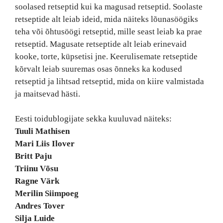
soolased retseptid kui ka magusad retseptid. Soolaste
retseptide alt leiab ideid, mida näiteks lõunasöögiks
teha või õhtusöögi retseptid, mille seast leiab ka prae
retseptid. Magusate retseptide alt leiab erinevaid
kooke, torte, küpsetisi jne. Keerulisemate retseptide
kõrvalt leiab suuremas osas õnneks ka kodused
retseptid ja lihtsad retseptid, mida on kiire valmistada
ja maitsevad hästi.
Eesti toidublogijate sekka kuuluvad näiteks:
Tuuli Mathisen
Mari Liis Ilover
Britt Paju
Triinu Võsu
Ragne Värk
Merilin Siimpoeg
Andres Tover
Silja Luide