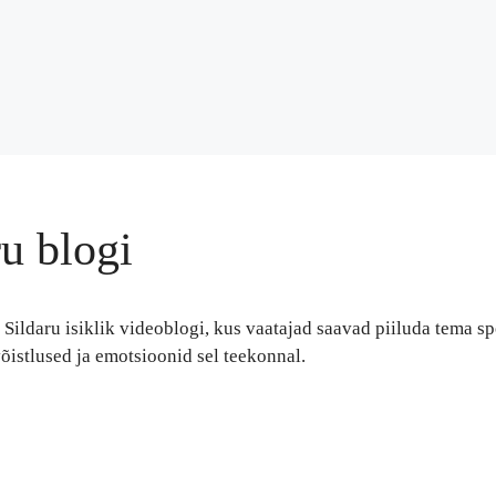
u blogi
Sildaru isiklik videoblogi, kus vaatajad saavad piiluda tema spo
õistlused ja emotsioonid sel teekonnal.