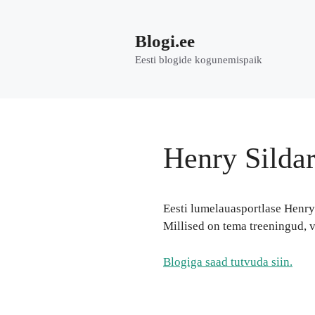
Skip
to
Blogi.ee
content
Eesti blogide kogunemispaik
Henry Sildar
Eesti lumelauasportlase Henry 
Millised on tema treeningud, v
Blogiga saad tutvuda siin.