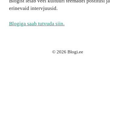
Blogist leiab veel kultuuri teemadel postitusi ja
erinevaid intervjuusid.
Blogiga saab tutvuda siin.
© 2026 Blogi.ee