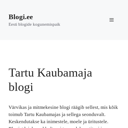
Skip
to
Blogi.ee
content
Menu
Eesti blogide kogunemispaik
Tartu Kaubamaja
blogi
Värvikas ja mitmekesine blogi räägib sellest, mis kõik
toimub Tartu Kaubamajas ja sellega seonduvalt.
Keskendutakse ka inimestele, moele ja üritustele.