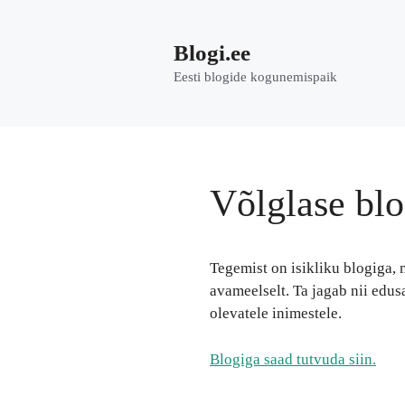
Skip
to
Blogi.ee
content
Eesti blogide kogunemispaik
Võlglase blo
Tegemist on isikliku blogiga,
avameelselt. Ta jagab nii edus
olevatele inimestele.
Blogiga saad tutvuda siin.