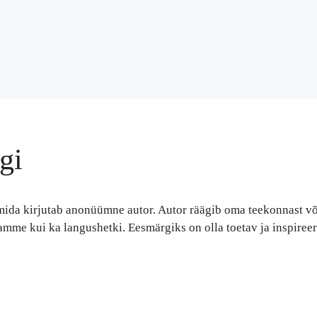
gi
 mida kirjutab anonüümne autor. Autor räägib oma teekonnast võ
amme kui ka langushetki. Eesmärgiks on olla toetav ja inspireer